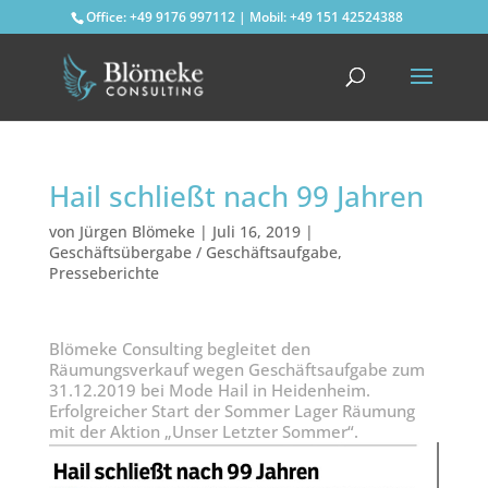
Office: +49 9176 997112 | Mobil: +49 151 42524388
Hail schließt nach 99 Jahren
von
Jürgen Blömeke
|
Juli 16, 2019
|
Geschäftsübergabe / Geschäftsaufgabe
,
Presseberichte
Blömeke Consulting begleitet den
Räumungsverkauf wegen Geschäftsaufgabe zum
31.12.2019 bei Mode Hail in Heidenheim.
Erfolgreicher Start der Sommer Lager Räumung
mit der Aktion „Unser Letzter Sommer“.