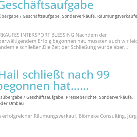
Geschäftsaufgabe
übergabe / Geschäftsaufgabe
,
Sonderverkäufe, Räumungsverkäuf
ERKAUFES INTERSPORT BLESSING Nachdem der
erwältigendem Erfolg begonnen hat, mussten auch wir lei
demie schließen.Die Zeit der Schließung wurde aber...
ail schließt nach 99
s begonnen hat……
tsübergabe / Geschäftsaufgabe
,
Presseberichte
,
Sonderverkäufe,
 oder Umbau
n erfolgreicher Räumungsverkauf. Blömeke Consulting, Jür