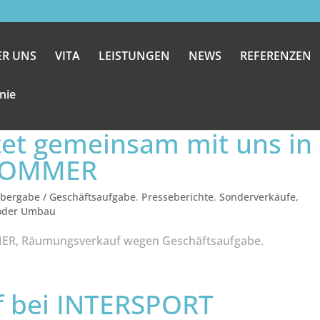
ER UNS
VITA
LEISTUNGEN
NEWS
REFERENZEN
inie
tet gemeinsam mit uns in
 SOMMER
bergabe / Geschäftsaufgabe
,
Presseberichte
,
Sonderverkäufe,
 oder Umbau
MMER, Räumungsverkauf wegen Geschäftsaufgabe.
 bei INTERSPORT