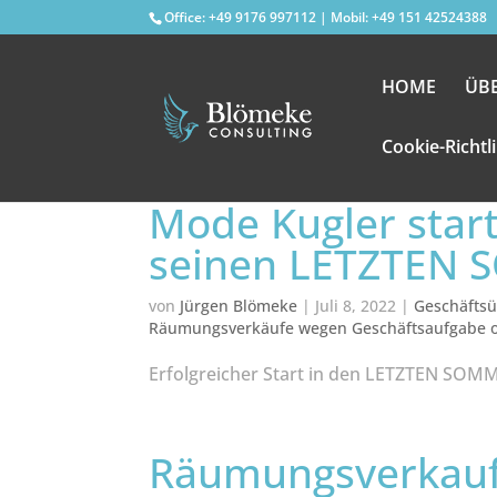
Office: +49 9176 997112 | Mobil: +49 151 42524388
HOME
ÜB
Cookie-Richtl
Mode Kugler star
seinen LETZTEN
von
Jürgen Blömeke
|
Juli 8, 2022
|
Geschäftsü
Räumungsverkäufe wegen Geschäftsaufgabe
Erfolgreicher Start in den LETZTEN SO
Räumungsverkauf