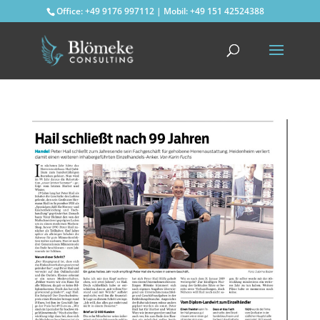
Office: +49 9176 997112 | Mobil: +49 151 42524388